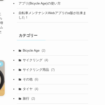
アプリ(Bicycle Age)の使い方
自転車メンテナンスWebアプリのα版が出来ま
こ
した！
わ
激増
イム
と
カテゴリー
Bicycle Age
(2)
サイクリング
(4)
車
サイクリング用品
(7)
その他
(6)
タイヤ
(4)
旅行
(2)