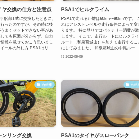
タイヤ交換の仕方と注意点
PSA1でヒルクライム
ーキを油圧式に交換したときに、
PSA1で走れる距離は60km〜90kmです。 
を行ったのですが、その時に後
れはアシストレベルや走行条件によって変
がうまくセットできない事があ
ります。 特に登りではバッテリー消費が
探しても原因が分からず、自力
します。 そこで、走行ルートにヒルクラ
で情報を載せておこう思いまし
ルート（和泉葛城山）を加えて走行するこ
イールの外し方 PSA1はリ...
にしてみました。 和泉葛城山の中尾ルー...
2022-09-09
自転車
自転
ェーンリング交換
PSA1のタイヤがスローパンク