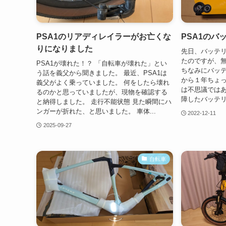
PSA1のリアディレイラーがお亡くな
PSA1のバ
りになりました
先日、バッテ
たのですが、
PSA1が壊れた！？ 「自転車が壊れた」とい
ちなみにバッ
う話を義父から聞きました。 最近、PSA1は
から１年ちょ
義父がよく乗っていました。 何をしたら壊れ
は不思議ではあ
るのかと思っていましたが、現物を確認する
障したバッテリ
と納得しました。 走行不能状態 見た瞬間にハ
ンガーが折れた、と思いました。 車体...
2022-12-11
2025-09-27
自転車