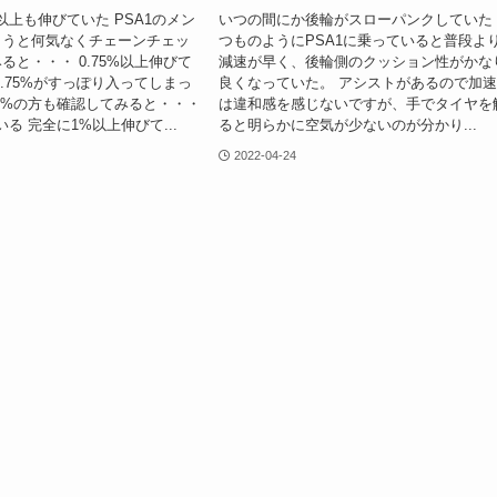
以上も伸びていた PSA1のメン
いつの間にか後輪がスローパンクしていた
ようと何気なくチェーンチェッ
つものようにPSA1に乗っていると普段よ
ると・・・ 0.75%以上伸びて
減速が早く、後輪側のクッション性がかな
0.75%がすっぽり入ってしまっ
良くなっていた。 アシストがあるので加
1%の方も確認してみると・・・
は違和感を感じないですが、手でタイヤを
る 完全に1%以上伸びて...
ると明らかに空気が少ないのが分かり...
2022-04-24