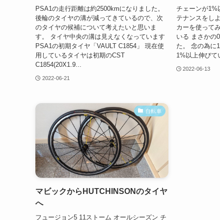
PSA1の走行距離は約2500kmになりました。
チェーンが1%
後輪のタイヤの溝が減ってきているので、次
テナンスをし
のタイヤの候補について考えたいと思いま
カーを使ってみ
す。 タイヤ中央の溝は見えなくなっています
いる まさかの
PSA1の初期タイヤ「VAULT C1854」 現在使
た。 念の為に
用しているタイヤは初期のCST
1%以上伸びてい
C1854(20X1.9...
2022-06-13
2022-06-21
自転車
マビックからHUTCHINSONのタイヤ
へ
フュージョン5 11ストーム オールシーズン チ