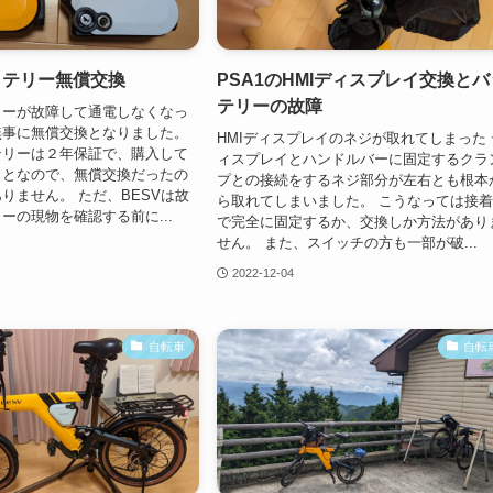
ッテリー無償交換
PSA1のHMIディスプレイ交換とバ
テリーの故障
リーが故障して通電しなくなっ
無事に無償交換となりました。
HMIディスプレイのネジが取れてしまった 
テリーは２年保証で、購入して
ィスプレイとハンドルバーに固定するクラ
っとなので、無償交換だったの
プとの接続をするネジ部分が左右とも根本
りません。 ただ、BESVは故
ら取れてしまいました。 こうなっては接
ーの現物を確認する前に...
で完全に固定するか、交換しか方法があり
せん。 また、スイッチの方も一部が破...
2022-12-04
自転車
自転