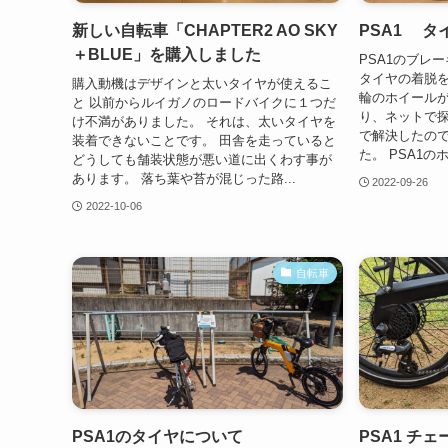
新しい自転車「CHAPTER2 AO SKY
PSA1 
＋BLUE」を購入しました
PSA1のブレ
タイヤの着脱
購入動機はデザインと太いタイヤが使えるこ
輪のホイール
と 以前からルイガノのロードバイクに１つだ
り、ネットで
け不満がありました。 それは、太いタイヤを
で解決したの
装着できないことです。 田舎を走っていると
た。 PSA1のホ
どうしても舗装状態が悪い道に出くわす事が
あります。 落ち葉や苔が混じった路...
2022-09-26
2022-10-06
自転車
PSA1のタイヤについて
PSA1 チ