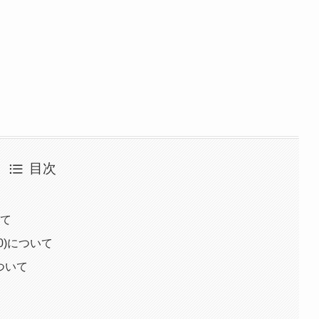
目次
」
いて
.00)について
)について