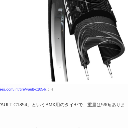
res.com/int/tire/vault-c1854/
より
LT C1854」というBMX用のタイヤで、重量は590gありま